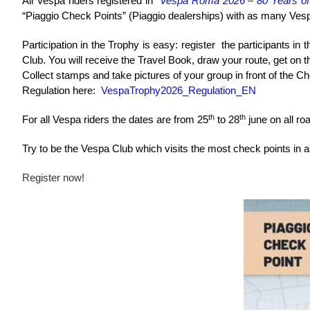
All Vespa riders registered in
“Vespa Roma 2026 – 80 Years of 
“Piaggio Check Points” (Piaggio dealerships) with as many Vesp
Participation in the Trophy is easy: register the participants in 
Club. You will receive the Travel Book, draw your route, get on 
Collect stamps and take pictures of your group in front of the 
Regulation here:
VespaTrophy2026_Regulation_EN
th
th
For all Vespa riders the dates are from 25
to 28
june on all r
Try to be the Vespa Club which visits the most check points in 
Register now!