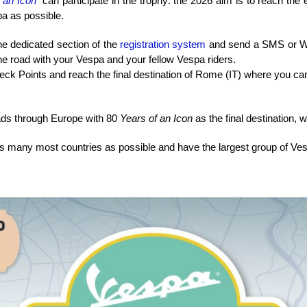
an Icon”
can participate in the trophy: the 2026 aim is to reach the
a as possible.
the dedicated section of the
registration system
and send a SMS or Wh
the road with your Vespa and your fellow Vespa riders.
Check Points and reach the final destination of Rome (IT) where you c
oads through Europe with 80
Years of an Icon
as the final destination,
as many most countries as possible and have the largest group of Ves