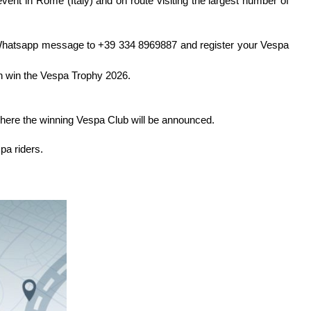
event in Rome (Italy)
and on route visiting the largest number of
atsapp message to +39 334 8969887 and register your Vespa
an win the Vespa Trophy 2026.
 where the winning Vespa Club will be announced.
pa riders.