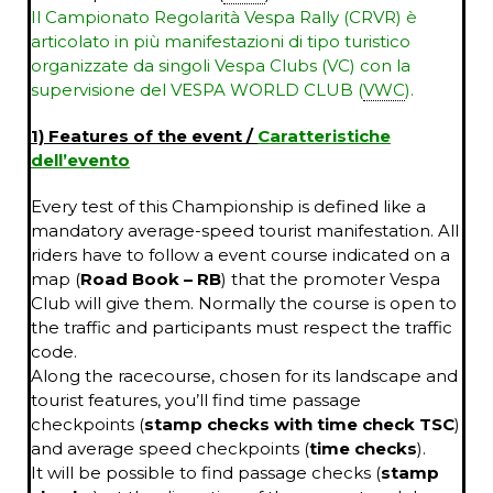
Il Campionato Regolarità Vespa Rally (CRVR) è
articolato in più manifestazioni di tipo turistico
organizzate da singoli Vespa Clubs (VC) con la
supervisione del VESPA WORLD CLUB (
VWC
).
1) Features of the event /
Caratteristiche
dell’evento
Every test of this Championship is defined like a
mandatory average-speed tourist manifestation. All
riders have to follow a event course indicated on a
map (
Road Book – RB
) that the promoter Vespa
Club will give them. Normally the course is open to
the traffic and participants must respect the traffic
code.
Along the racecourse, chosen for its landscape and
tourist features, you’ll find time passage
checkpoints (
stamp checks with time check TSC
)
and average speed checkpoints (
time checks
).
It will be possible to find passage checks (
stamp