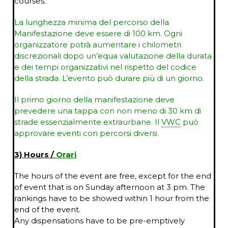
courses.
La lunghezza minima del percorso della
Manifestazione deve essere di 100 km. Ogni
organizzatore potrà aumentare i chilometri
discrezionali dopo un’equa valutazione della durata
e dei tempi organizzativi nel rispetto del codice
della strada. L’evento può durare più di un giorno.
Il primo giorno della manifestazione deve
prevedere una tappa con non meno di 30 km di
strade essenzialmente extraurbane.
Il
VWC
può
approvare eventi con percorsi diversi.
3) Hours /
Orari
The hours of the event are free, except for the end
of event that is on Sunday afternoon at 3 pm. The
rankings have to be showed within 1 hour from the
end of the event.
Any dispensations have to be pre-emptively