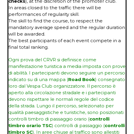
checks
), at the discretion of the promoter club.
In areas closed to the traffic there will be
performances of regularity skill.
The skill to find the course, to respect the
mandatory average speed and the regular duration
will be awarded.
The best participants of each event compete in a
final total ranking.
Ogni prova del CRVR si definisce come
manifestazione turistica a media imposta con prove
di abilità. I partecipanti devono seguire un percorso
indicato su di una mappa (
Road Book
) consegnato
loro dal Vespa Club organizzatore. Il percorso è
aperto alla circolazione stradale e i partecipanti
devono rispettare le normali regole del codice
della strada. Lungo il percorso, selezionato per
qualità paesaggistiche e turistiche, sono posizionati
controlli timbro di passaggio orario (
controlli
timbro orario TSC
) controlli di passaggio (
controlli
timbro SC
). In aree chiuse al traffico sono allestiti