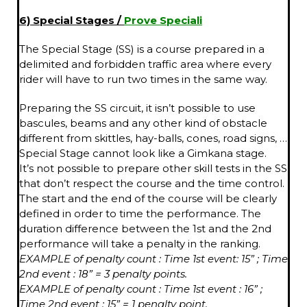
6) Special Stages /
Prove Speciali
The Special Stage (SS) is a course prepared in a
delimited and forbidden traffic area where every
rider will have to run two times in the same way.
Preparing the SS circuit, it isn’t possible to use
bascules, beams and any other kind of obstacle
different from skittles, hay-balls, cones, road signs, …
Special Stage cannot look like a Gimkana stage.
It’s not possible to prepare other skill tests in the SS
that don’t respect the course and the time control.
The start and the end of the course will be clearly
defined in order to time the performance. The
duration difference between the 1st and the 2nd
performance will take a penalty in the ranking.
EXAMPLE of penalty count : Time 1st event: 15” ; Time
2nd event : 18” = 3 penalty points.
EXAMPLE of penalty count : Time 1st event : 16” ;
Time 2nd event : 15” = 1 penalty point.