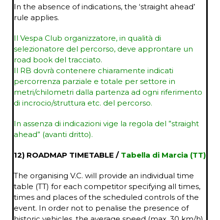
In the absence of indications, the ‘straight ahead’
rule applies.
Il Vespa Club organizzatore, in qualità di
selezionatore del percorso, deve approntare un
road book del tracciato.
Il RB dovrà contenere chiaramente indicati
percorrenza parziale e totale per settore in
metri/chilometri dalla partenza ad ogni riferimento
di incrocio/struttura etc. del percorso.
In assenza di indicazioni vige la regola del ”straight
ahead” (avanti dritto).
12) ROADMAP TIMETABLE /
Tabella di Marcia (TT)
The organising V.C. will provide an individual time
table (TT) for each competitor specifying all times,
times and places of the scheduled controls of the
event. In order not to penalise the presence of
historic vehicles, the average speed (max. 30 km/h)